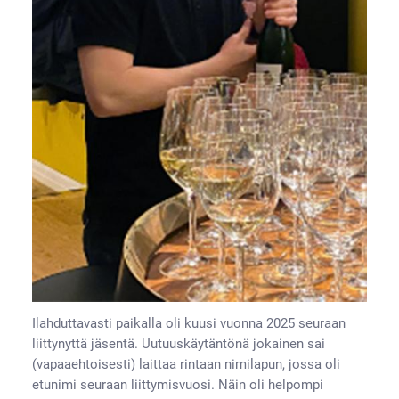
Ilahduttavasti paikalla oli kuusi vuonna 2025 seuraan
liittynyttä jäsentä. Uutuuskäytäntönä jokainen sai
(vapaaehtoisesti) laittaa rintaan nimilapun, jossa oli
etunimi seuraan liittymisvuosi. Näin oli helpompi