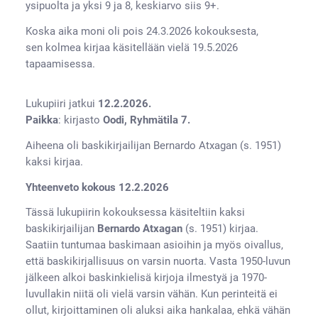
ysipuolta ja yksi 9 ja 8, keskiarvo siis 9+.
Koska aika moni oli pois 24.3.2026 kokouksesta,
sen kolmea kirjaa käsitellään vielä 19.5.2026
tapaamisessa.
Lukupiiri jatkui
12.2.2026.
Paikka
: kirjasto
Oodi, Ryhmätila 7.
Aiheena oli baskikirjailijan Bernardo Atxagan (s. 1951)
kaksi kirjaa.
Yhteenveto kokous 12.2.2026
Tässä lukupiirin kokouksessa käsiteltiin kaksi
baskikirjailijan
Bernardo Atxagan
(s. 1951) kirjaa.
Saatiin tuntumaa baskimaan asioihin ja myös oivallus,
että baskikirjallisuus on varsin nuorta. Vasta 1950-luvun
jälkeen alkoi baskinkielisä kirjoja ilmestyä ja 1970-
luvullakin niitä oli vielä varsin vähän. Kun perinteitä ei
ollut, kirjoittaminen oli aluksi aika hankalaa, ehkä vähän