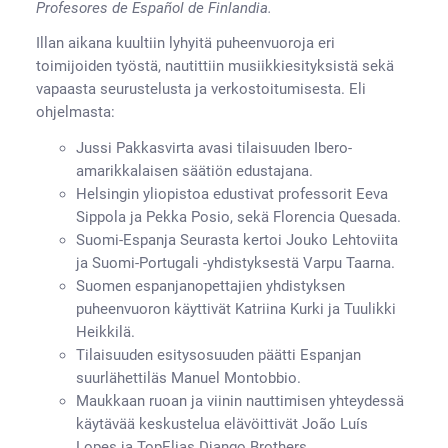
Profesores de Español de Finlandia.
Illan aikana kuultiin lyhyitä puheenvuoroja eri
toimijoiden työstä, nautittiin musiikkiesityksistä sekä
vapaasta seurustelusta ja verkostoitumisesta. Eli
ohjelmasta:
Jussi Pakkasvirta avasi tilaisuuden Ibero-
amarikkalaisen säätiön edustajana.
Helsingin yliopistoa edustivat professorit Eeva
Sippola ja Pekka Posio, sekä Florencia Quesada.
Suomi-Espanja Seurasta kertoi Jouko Lehtoviita
ja Suomi-Portugali -yhdistyksestä Varpu Taarna.
Suomen espanjanopettajien yhdistyksen
puheenvuoron käyttivät Katriina Kurki ja Tuulikki
Heikkilä.
Tilaisuuden esitysosuuden päätti Espanjan
suurlähettiläs Manuel Montobbio.
Maukkaan ruoan ja viinin nauttimisen yhteydessä
käytävää keskustelua elävöittivät João Luís
Lopes ja TopElias Django Brothers.