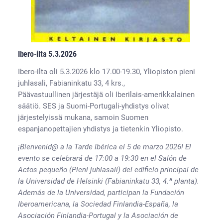
Ibero-ilta
5.3.2026
Ibero-ilta oli 5.3.2026 klo 17.00-19.30, Yliopiston pieni
juhlasali, Fabianinkatu 33, 4 krs.,
Päävastuullinen järjestäjä oli Iberilais-amerikkalainen
säätiö. SES ja Suomi-Portugali-yhdistys olivat
järjestelyissä mukana, samoin Suomen
espanjanopettajien yhdistys ja tietenkin Yliopisto.
¡Bienvenid@ a la Tarde Ibérica el 5 de marzo 2026! El
evento se celebrará de 17:00 a 19:30 en el Salón de
Actos pequeño (Pieni juhlasali) del edificio principal de
la Universidad de Helsinki (Fabianinkatu 33, 4.ª planta).
Además de la Universidad, participan la Fundación
Iberoamericana, la Sociedad Finlandia-España, la
Asociación Finlandia-Portugal y la Asociación de