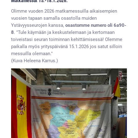
Matkamessut 15.-18.1.2026.
Olimme vuoden 2026 matkamessuilla aikaisempien
vuosien tapaan samalla osastolla muiden
Ystävyysseurojen kanssa,
osastomme numero oli 6a90-
8
. "Tule käymään ja keskustelemaan ja kertomaan
toiveistasi seuran toiminnan kehittämisessä! Olemme
paikalla myös yrityspäivänä 15.1.2026 jos satut silloin
messuilla olemaan."
(Kuva Heleena Karrus.)