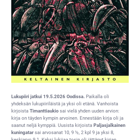
Lukupiiri jatkui 19.5.2026 Oodissa.
Paikalla oli
yhdeksän lukupiiriläistä ja yksi oli etänä. Vanhoista
kirjoista
Timanttiaukio
sai vielä yhden uuden arvion:
kirja on täyden kympin arvoinen. Ennestään kirja oli ja
saanut neljä kymppiä. Uusista kirjoista
Paljasjalkainen
kuningatar
sai arvosanat 10, 9 ½, 2 kpl 9 ja yksi 8,
keskiarvo 9.1. Kaksi lukijaa tosin oli jättänyt kirjan