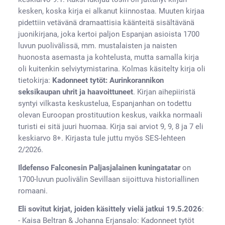
kesken, koska kirja ei alkanut kiinnostaa. Muuten kirjaa
pidettiin vetävänä dramaattisia käänteitä sisältävänä
juonikirjana, joka kertoi paljon Espanjan asioista 1700
luvun puolivälissä, mm. mustalaisten ja naisten
huonosta asemasta ja kohtelusta, mutta samalla kirja
oli kuitenkin selviytymistarina. Kolmas käsitelty kirja oli
tietokirja:
Kadonneet tytöt: Aurinkorannikon
seksikaupan uhrit ja haavoittuneet
. Kirjan aihepiiristä
syntyi vilkasta keskustelua, Espanjanhan on todettu
olevan Euroopan prostituution keskus, vaikka normaali
turisti ei sitä juuri huomaa. Kirja sai arviot 9, 9, 8 ja 7 eli
keskiarvo 8+. Kirjasta tule juttu myös SES-lehteen
2/2026.
Ildefenso Falconesin Paljasjalainen kuningatatar
on
1700-luvun puolivälin Sevillaan sijoittuva historiallinen
romaani.
Eli sovitut kirjat, joiden käsittely vielä jatkui 19.5.2026
:
- Kaisa Beltran & Johanna Erjansalo: Kadonneet tytöt