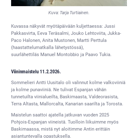
Kuva: Tarja Turtiainen.
Kuvassa näkyvät myötäpäivään kuljettaessa: Jussi
Pakkasvirta, Eeva Teräsalmi, Jouko Lehtoviita, Jukka-
Paco Halonen, Anita Mustonen, Martti Perttula
(haastattelumatkalla lähetystössä),
suurlähettiläs Manuel Montobbio ja Paavo Tukia.
Viininmaistelu
11.2.2026.
Sommelieri Antti Uusitalo oli valinnut kolme valkoviiniä
ja kolme punaviiniä. Ne tulivat Espanjan vähän
tunnetuilta viinialueilta, Baskimaasta, Valdeorasista,
Terra Altasta, Mallorcalta, Kanarian saarilta ja Torosta.
Maistelun saattoi ajatella jatkuvan vuoden 2025
Pohjois-Espanjan viineistä. Tuolloin liikuimme myös
Baskimaassa, mistä nyt aloitimme Antin erittäin
asiantuntevalla opastuksella.