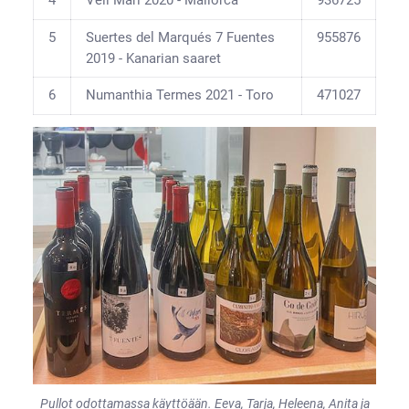
4
Vell Mari 2020 - Mallorca
936725
5
Suertes del Marqués 7 Fuentes
955876
2019 - Kanarian saaret
6
Numanthia Termes 2021 - Toro
471027
Pullot odottamassa käyttöään. Eeva, Tarja, Heleena, Anita ja