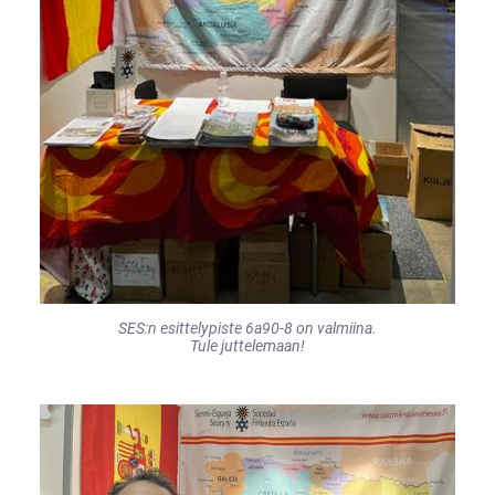
SES:n esittelypiste 6a90-8 on valmiina.
Tule juttelemaan!