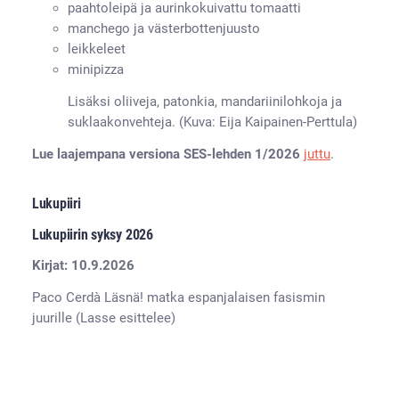
paahtoleipä ja aurinkokuivattu tomaatti
manchego ja västerbottenjuusto
leikkeleet
minipizza
Lisäksi oliiveja, patonkia, mandariinilohkoja ja
suklaakonvehteja. (Kuva: Eija Kaipainen-Perttula)
Lue laajempana versiona SES-lehden 1/2026
juttu
.
Lukupiiri
Lukupiirin syksy 2026
Kirjat: 10.9.2026
Paco Cerdà Läsnä! matka espanjalaisen fasismin
juurille (Lasse esittelee)