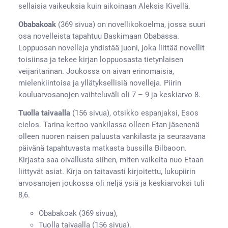
sellaisia vaikeuksia kuin aikoinaan Aleksis Kivellä.
Obabakoak
(369 sivua) on novellikokoelma, jossa suuri
osa novelleista tapahtuu Baskimaan Obabassa.
Loppuosan novelleja yhdistää juoni, joka liittää novellit
toisiinsa ja tekee kirjan loppuosasta tietynlaisen
veijaritarinan. Joukossa on aivan erinomaisia,
mielenkiintoisa ja yllätyksellisiä novelleja. Piirin
kouluarvosanojen vaihteluväli oli 7 – 9 ja keskiarvo 8.
Tuolla taivaalla
(156 sivua), otsikko espanjaksi, Esos
cielos. Tarina kertoo vankilassa olleen Etan jäsenenä
olleen nuoren naisen paluusta vankilasta ja seuraavana
päivänä tapahtuvasta matkasta bussilla Bilbaoon.
Kirjasta saa oivallusta siihen, miten vaikeita nuo Etaan
liittyvät asiat. Kirja on taitavasti kirjoitettu, lukupiirin
arvosanojen joukossa oli neljä ysiä ja keskiarvoksi tuli
8,6.
Obabakoak (369 sivua),
Tuolla taivaalla (156 sivua).