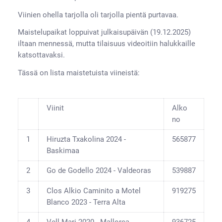
Viinien ohella tarjolla oli tarjolla pientä purtavaa.
Maistelupaikat loppuivat julkaisupäivän (19.12.2025)
iltaan mennessä, mutta tilaisuus videoitiin halukkaille
katsottavaksi.
Tässä on lista maistetuista viineistä:
Viinit
Alko
no
1
Hiruzta Txakolina 2024 -
565877
Baskimaa
2
Go de Godello 2024 - Valdeoras
539887
3
Clos Alkio Caminito a Motel
919275
Blanco 2023 - Terra Alta