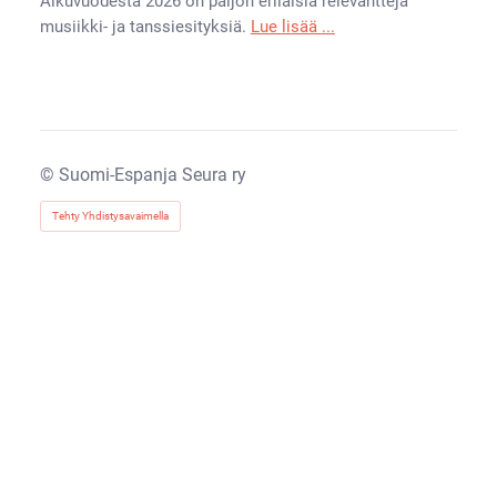
Alkuvuodesta 2026 on paljon erilaisia relevantteja
musiikki- ja tanssiesityksiä.
Lue lisää ...
©
Suomi-Espanja Seura ry
Tehty Yhdistysavaimella